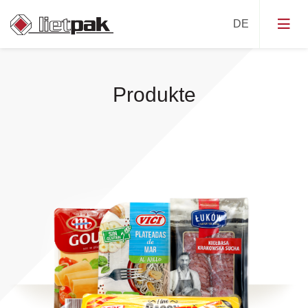
Deckelfolie
Produkte
Tiefziehfolie
Säcke
Schlauchbeutelfolien (Flowpack-Folien)