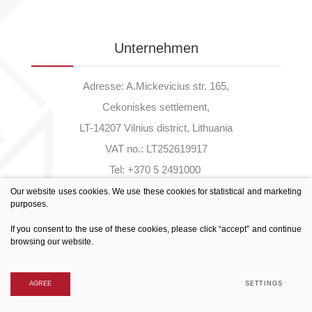
Unternehmen
Adresse: A.Mickevicius str. 165,
Cekoniskes settlement,
LT-14207 Vilnius district, Lithuania
VAT no.: LT252619917
Tel:
+370 5 2491000
Fax:
+370 5 2490272
Our website uses cookies. We use these cookies for statistical and marketing
purposes.
If you consent to the use of these cookies, please click “accept” and continue
Cookies settings
browsing our website.
Privacy & Cookie Policy
© 2021 All rights reserved
AGREE
SETTINGS